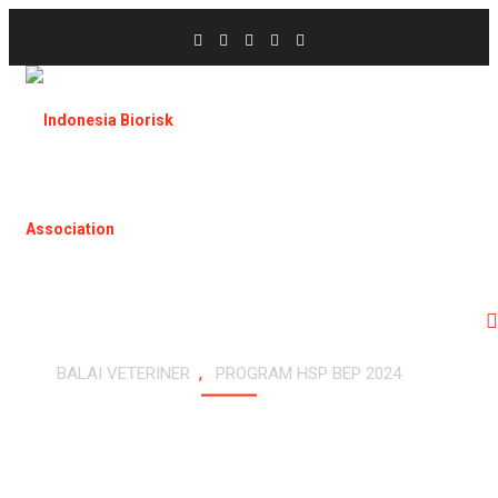
,
BALAI VETERINER
PROGRAM HSP BEP 2024
PELATIHAN BIOSAFETY &
BIOSECURITY: PRINCIPLES &
PRACTICES DAN ASESMEN
LABORATORIUM (JAKARTA, 5-9