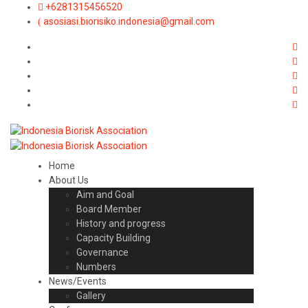
+6281315456520
asosiasi.biorisiko.indonesia@gmail.com
Home
About Us
Aim and Goal
Board Member
History and progress
Capacity Building
Governance
Numbers
News/Events
Gallery