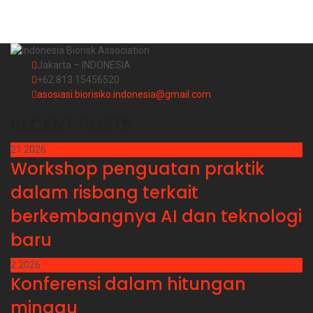
Jakarta – INDONESIA
+62 813 15456520
asosiasi.biorisiko.indonesia@gmail.com
RECENT POSTS
21
2026
Workshop penguatan praktik
dalam risbang terkait
berkembangnya AI dan teknologi
baru
2
2026
Konferensi dalam hitungan
minggu