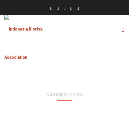
PARTICIPATION ABI
INDONESIA PERKUAT BIOSECURITY
NASIONAL MELALUI IMPLEMENTASI
BIOLOGICAL WEAPONS CONVENTION
(BWC)