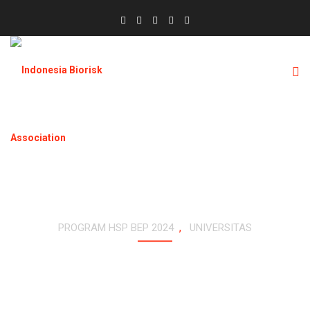
,
PROGRAM HSP BEP 2024
UNIVERSITAS
PELATIHAN BIOSAFETY & BIOSECURITY:
PRINCIPLES & PRACTICES DAN ASESMEN
LABORATORIUM (SAMARINDA, 12-16
AGUSTUS 2024)